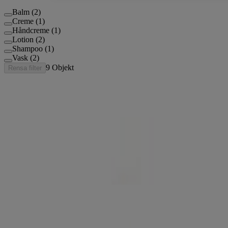
Balm (2)
Creme (1)
Håndcreme (1)
Lotion (2)
Shampoo (1)
Vask (2)
9
Objekt
Rensa filter
®
AVEENO
SKIN RELIEF SOOTHING
SHAMPOO
®
AVEENO
SKIN RELIEF MOISTURISING
LOTION
®
AVEENO
SKIN RELIEF MOISTURISING
HAND CREAM
®
AVEENO
SKIN RELIEF NOURISH & REPAIR
CICA BALM
®
AVEENO
SKIN RELIEF MOISTURISING