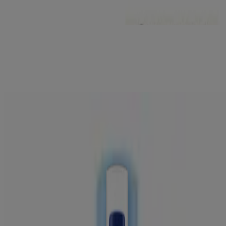
BODY WASH
®
AVEENO
DERMEXA FAST & LONG-LASTING
BALM
®
AVEENO
DERMEXA DAILY EMOLLIENT
CREAM
®
AVEENO
DERMEXA DAILY EMOLLIENT
BODY WASH
®
AVEENO
SKIN RELIEF BODY OIL SPRAY
Products
KROP OG HÆNDER
KØB PRODUKTER