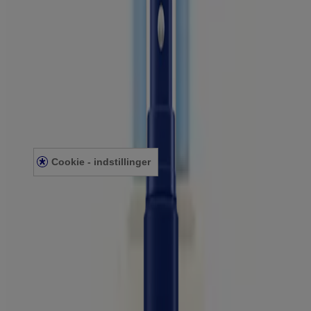
Company
AVEENO® INFORMATION
KONTAKT
FØLG OS
Legal
PRIVATLIVSPOLITIK
JURIDISK ERKLÆRING
COOKIE POLITIK
Cookie - indstillinger
©
McNeil Denmark ApS 2022. Den her webside er publiceret af
McNeil Denmark ApS, som alene har ansvaret for indholdet.
Websiden er til brug for besøgende fra Danmark.
Sidst opdateret: 22/11/2022. Se vores juridiske indhold og vores
sikkershedspolitik.