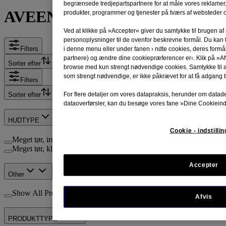
begrænsede tredjepartspartnere for at måle vores reklamer
®
AVEENO
– PRODUKTER
produkter, programmer og tjenester på tværs af websteder o
Ved at klikke på »Accepter« giver du samtykke til brugen af
personoplysninger til de ovenfor beskrevne formål. Du kan t
Filters
i denne menu eller under fanen › ndte cookies, deres form
partnere) og ændre dine cookiepræferencer er‹. Klik på »Afv
Sorter efter
browse med kun strengt nødvendige cookies. Samtykke til 
som strengt nødvendige, er ikke påkrævet for at få adgang ti
Filters
For flere detaljer om vores datapraksis, herunder om datad
Sorter efter
dataoverførsler, kan du besøge vores fane »Dine Cookieinds
HUDTYPE
Cookie - indstilli
Meget tør, irriteret hud (4)
Meget tør, kløende hud, og hud med tendens til eksem (3)
Accepter
Other
Show All Products (9)
Afvis
PRODUKTTYPE