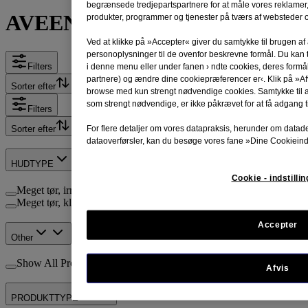
begrænsede tredjepartspartnere for at måle vores reklamer
®
AVEENO
– PRODUKTER
produkter, programmer og tjenester på tværs af websteder o
Ved at klikke på »Accepter« giver du samtykke til brugen af
personoplysninger til de ovenfor beskrevne formål. Du kan t
Filters
i denne menu eller under fanen › ndte cookies, deres form
partnere) og ændre dine cookiepræferencer er‹. Klik på »Afv
Sorter efter
browse med kun strengt nødvendige cookies. Samtykke til 
som strengt nødvendige, er ikke påkrævet for at få adgang ti
Filters
For flere detaljer om vores datapraksis, herunder om datad
Sorter efter
dataoverførsler, kan du besøge vores fane »Dine Cookieinds
HUDTYPE
Cookie - indstilli
Meget tør, irriteret hud (4)
Meget tør, kløende hud, og hud med tendens til eksem (3)
Accepter
Other
Show All Products (9)
Afvis
PRODUKTTYPE