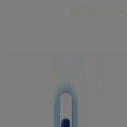
BODY WASH
®
AVEENO
DERMEXA FAST & LONG-LASTING
BALM
®
AVEENO
DERMEXA DAILY EMOLLIENT
CREAM
®
AVEENO
DERMEXA DAILY EMOLLIENT
BODY WASH
®
AVEENO
SKIN RELIEF BODY OIL SPRAY
Products
KROP OG HÆNDER
KØB PRODUKTER