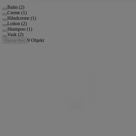
Balm (2)
Creme (1)
Håndcreme (1)
Lotion (2)
Shampoo (1)
Vask (2)
9
Objekt
Rensa filter
®
AVEENO
SKIN RELIEF SOOTHING
SHAMPOO
®
AVEENO
SKIN RELIEF MOISTURISING
LOTION
®
AVEENO
SKIN RELIEF MOISTURISING
HAND CREAM
®
AVEENO
SKIN RELIEF NOURISH & REPAIR
CICA BALM
®
AVEENO
SKIN RELIEF MOISTURISING