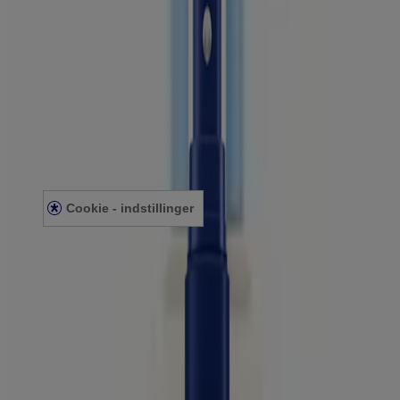
Company
AVEENO® INFORMATION
KONTAKT
FØLG OS
Legal
PRIVATLIVSPOLITIK
JURIDISK ERKLÆRING
COOKIE POLITIK
Cookie - indstillinger
©
McNeil Denmark ApS 2022. Den her webside er publiceret af
McNeil Denmark ApS, som alene har ansvaret for indholdet.
Websiden er til brug for besøgende fra Danmark.
Sidst opdateret: 22/11/2022. Se vores juridiske indhold og vores
sikkershedspolitik.